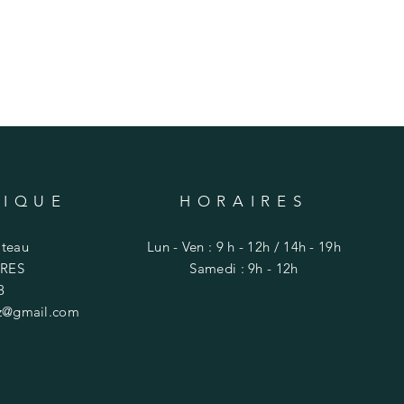
TIQUE
HORAIRES
âteau
Lun - Ven : 9 h - 12h / 14h - 19h
RES
​​Samedi : 9h - 12h
8
ez@gmail.com