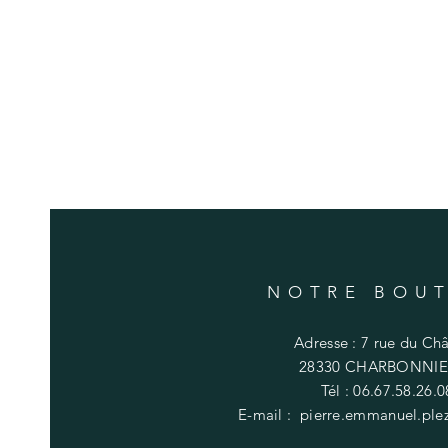
NOTRE BOU
Adresse : 7 rue du Ch
28330 CHARBONNIE
Tél : 06.67.58.26.0
E-mail :
pierre.emmanuel.pl