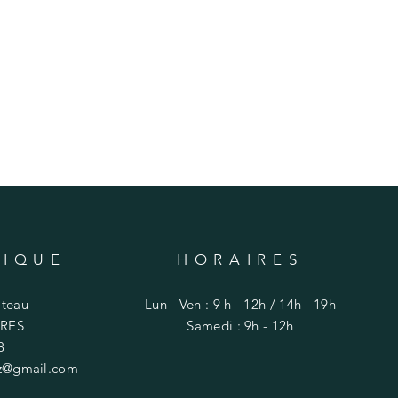
TIQUE
HORAIRES
âteau
Lun - Ven : 9 h - 12h / 14h - 19h
RES
​​Samedi : 9h - 12h
8
ez@gmail.com