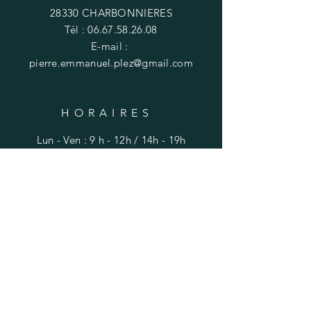
28330 CHARBONNIERES
Tél :
06.67.58.26.08
E-mail :
pierre.emmanuel.plez@gmail.com
HORAIRES
Lun - Ven : 9 h - 12h / 14h - 19h
​​Samedi : 9h - 12h
AIDE
Livraisons et retours
FAQ
Mentions légales